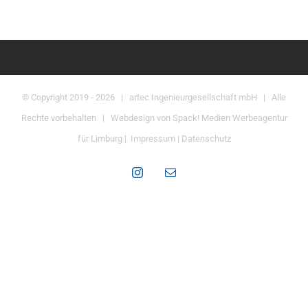
© Copyright 2019 -
2026 | artec Ingenieurgesellschaft mbH | Alle
Rechte vorbehalten | Webdesign von
Spack! Medien Werbeagentur
für Limburg
|
Impressum
|
Datenschutz
Instagram
E-
Mail