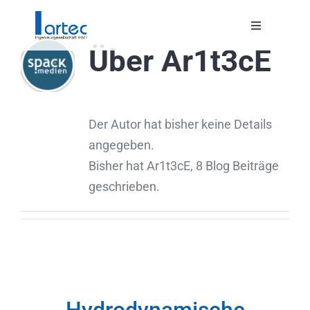
Zum
Inhalt
Toggle
Navigation
Über
Ar1t3cE
springen
HOME
ÜBER UNS
Der Autor hat bisher keine Details
angegeben.
KONTAKT
Bisher hat Ar1t3cE, 8 Blog Beiträge
geschrieben.
STELLENANG
UNSERE PROJ