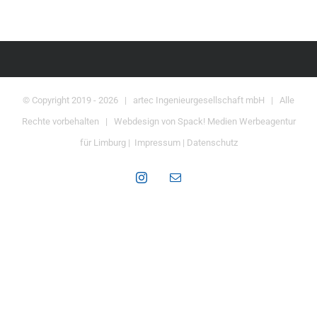
© Copyright 2019 -
2026 | artec Ingenieurgesellschaft mbH | Alle
Rechte vorbehalten | Webdesign von
Spack! Medien Werbeagentur
für Limburg
|
Impressum
|
Datenschutz
Instagram
E-
Mail